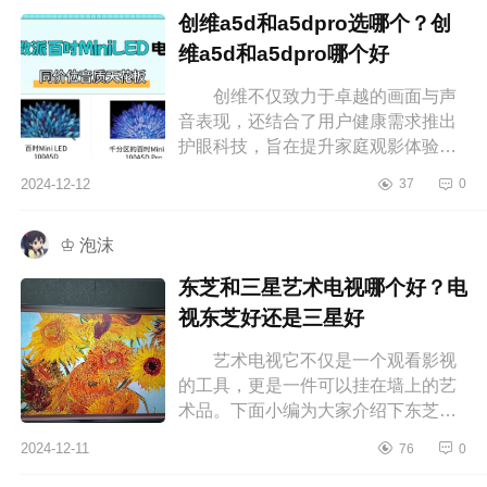
创维a5d和a5dpro选哪个？创
维a5d和a5dpro哪个好
创维不仅致力于卓越的画面与声
音表现，还结合了用户健康需求推出
护眼科技，旨在提升家庭观影体验。
对于想入手新电视的人来说，屏幕尺
2024-12-12
37
0
寸、分辨率、音质以及智能功能等
选...
♔ 泡沫
东芝和三星艺术电视哪个好？电
视东芝好还是三星好
艺术电视它不仅是一个观看影视
的工具，更是一件可以挂在墙上的艺
术品。下面小编为大家介绍下东芝和
三星艺术电视哪个好？电视东芝好还
2024-12-11
76
0
是三星好 东芝和三星艺术电视
哪...