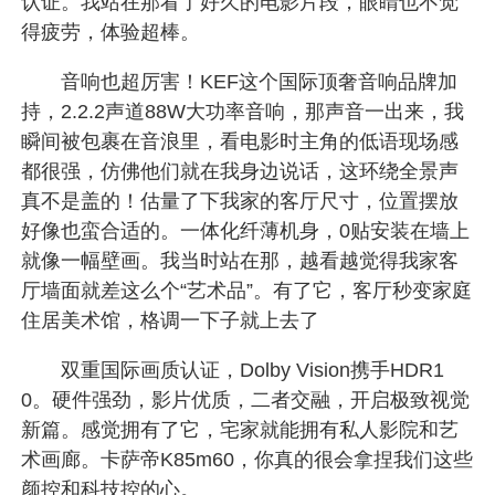
认证。我站在那看了好久的电影片段，眼睛也不觉
得疲劳，体验超棒。
音响也超厉害！KEF这个国际顶奢音响品牌加
持，2.2.2声道88W大功率音响，那声音一出来，我
瞬间被包裹在音浪里，看电影时主角的低语现场感
都很强，仿佛他们就在我身边说话，这环绕全景声
真不是盖的！估量了下我家的客厅尺寸，位置摆放
好像也蛮合适的。一体化纤薄机身，0贴安装在墙上
就像一幅壁画。我当时站在那，越看越觉得我家客
厅墙面就差这么个“艺术品”。有了它，客厅秒变家庭
住居美术馆，格调一下子就上去了
双重国际画质认证，Dolby Vision携手HDR1
0。硬件强劲，影片优质，二者交融，开启极致视觉
新篇。感觉拥有了它，宅家就能拥有私人影院和艺
术画廊。卡萨帝K85m60，你真的很会拿捏我们这些
颜控和科技控的心。