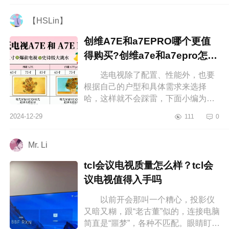
A7EPRO比...
【HSLin】
创维A7E和a7EPRO哪个更值
得购买?创维a7e和a7epro怎么
选
选电视除了配置、性能外，也要
根据自己的户型和具体需求来选择
哈，这样就不会踩雷，下面小编为大
家介绍下创维A7E和a7EPRO哪个更
2024-12-29
111
0
值得购买?创维a7e和a7epro怎么
选 创维...
Mr. Li
tcl会议电视质量怎么样？tcl会
议电视值得入手吗
以前开会那叫一个糟心，投影仪
又暗又糊，跟“老古董”似的，连接电脑
简直是“噩梦”，各种不匹配。眼睛盯着