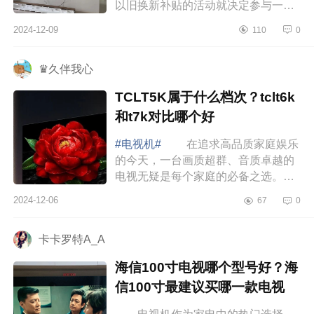
以旧换新补贴的活动就决定参与一
下。下面小编为大家介绍下海信
2024-12-09
110
0
e5npro+测评怎么样？海信e5npro+是
悬浮...
♛久伴我心
TCLT5K属于什么档次？tclt6k
和t7k对比哪个好
#电视机#
在追求高品质家庭娱乐
的今天，一台画质超群、音质卓越的
电视无疑是每个家庭的必备之选。下
面小编为大家介绍下TCLT5K属于什
2024-12-06
67
0
么档次？tclt6k和t7k对比哪个好
TCLT5K属于...
卡卡罗特A_A
海信100寸电视哪个型号好？海
信100寸最建议买哪一款电视