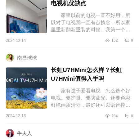
电视机优缺点
家里以前的电视一直不好用，所
以对于电视我一直有点执念，所以家
里重新翻新重装的时候，我第一个就
想好好搞一下电视墙，但我对于家电
2024-12-14
162
0
什么的没什么经验，所以为了用起
来...
南昌球球
长虹U7HMini怎么样？长虹
U7HMini值得入手吗
家有逆子爱看电视，怎么选个好
电视。要护眼、要防蓝光、还要色彩
鲜艳画质清晰，最好还可以语音控
制。研究了好几个晚上最终选择这款
2024-12-13
784
0
长虹U7HMini，下面小编为大家介绍
下长...
牛夫人