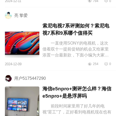
2024-12-11
794
0
大家介绍下小米s65miniled建议买
吗？小米...
亮 挚爱
索尼电视7系评测如何？索尼电
视7系和9系哪个值得买
一直使用SONY的电视机，这次
借着双十一提前促销的机会又给家里
添置一台最新款，下面小编为大家介
绍下索尼电视7系评测如何？索尼电视
2024-12-09
254
0
7系和9系哪个值得买 索尼电视7
系...
用户5175447290
海信e5npro+测评怎么样？海信
e5npro+是悬浮屏吗
前段时间家里用了好几年的电
视“罢工”了，正好看到电视机现在也有