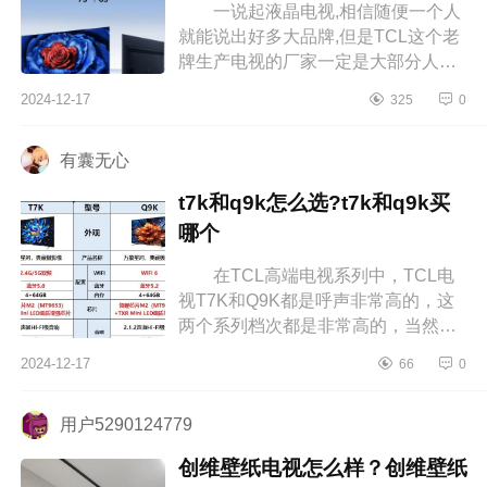
一说起液晶电视,相信随便一个人
就能说出好多大品牌,但是TCL这个老
牌生产电视的厂家一定是大部分人心
中的NO.1。下面小编为大家介绍下
2024-12-17
325
0
TCLP11K属于什么档次？TCLP11K
测评怎...
有囊无心
t7k和q9k怎么选?t7k和q9k买
哪个
在TCL高端电视系列中，TCL电
视T7K和Q9K都是呼声非常高的，这
两个系列档次都是非常高的，当然
Q9K电视比T7K更加高端不少，档次
2024-12-17
66
0
也更高，不过很多消费者也非常疑
惑，t7k和q...
用户5290124779
创维壁纸电视怎么样？创维壁纸