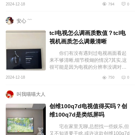
大家介绍下酷开和小米电视哪个更
2024-12-18
794
0
好？酷开P8F怎么样 酷开和小米
电视...
安心 ﹌
tcl电视怎么调画质数值？tcl电
视机画质怎么调最清晰
你们有没有遇到过电视画面看起
来不够清晰,细节模煳的情况?其实,这
很可能是因为电视的分辨率没调对，
下面小编为大家介绍下tcl电视怎么调
2024-12-18
750
0
画质数值？tcl电视机画质怎么调最...
叫我喵喵大人
创维100q7d电视值得买吗？创
维100q7d是类纸屏吗
宅在家里无聊,总想找一些娱乐,但
又不知道要干啥,或许这款创维100q7d