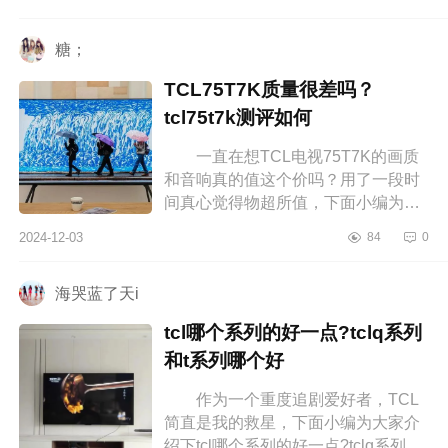
吗？海信会议电视XP3E好不好 海
信...
糖；
TCL75T7K质量很差吗？
tcl75t7k测评如何
一直在想TCL电视75T7K的画质
和音响真的值这个价吗？用了一段时
间真心觉得物超所值，下面小编为大
家介绍下TCL75T7K质量很差吗？
2024-12-03
84
0
tcl75t7k测评如何 TCL75T7K质量
很差吗...
海哭蓝了天i
tcl哪个系列的好一点?tclq系列
和t系列哪个好
作为一个重度追剧爱好者，TCL
简直是我的救星，下面小编为大家介
绍下tcl哪个系列的好一点?tclq系列和t