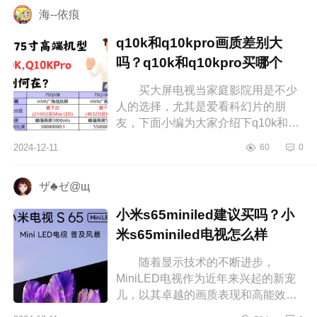
海--依痕
q10k和q10kpro画质差别大
吗？q10k和q10kpro买哪个
买大屏电视当家庭影院用是不少
人的选择，尤其是爱看科幻片的朋
友，下面小编为大家介绍下q10k和
q10kpro画质差别大吗？q10k和
2024-12-11
60
0
q10kpro买哪个 q10k和q10kpro画
质差别大吗...
ザ♣ゼ@щ
小米s65miniled建议买吗？小
米s65miniled电视怎么样
随着显示技术的不断进步，
MiniLED电视作为近年来兴起的新宠
儿，以其卓越的画质表现和高能效比
迅速赢得了市场的青睐，下面小编为