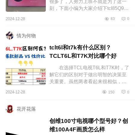
很多了，人努力上班不就是为了这一
刻，下面小编为大家介绍下tcl85Q9K
属于什么档次？Tcl85Q9k和85Q10k
2024-12-28
83
0
应该如何选 tcl85Q9K属于什么档
次...
情为何物
tclt6l和t7k有什么区别？
TCLT6L和T7K对比哪个好
在选择TCL电视T6L和T7K时，了
解它们的区别对于做出明智的决策至
关重要。虽然两者看起来很相似，但
在细节上还是有一些差异，这些差异
2024-12-28
150
0
会影响你最终的使用体验。下面小编
为...
花开花落
创维100寸电视哪个型号好？创
维100A4F画质怎么样