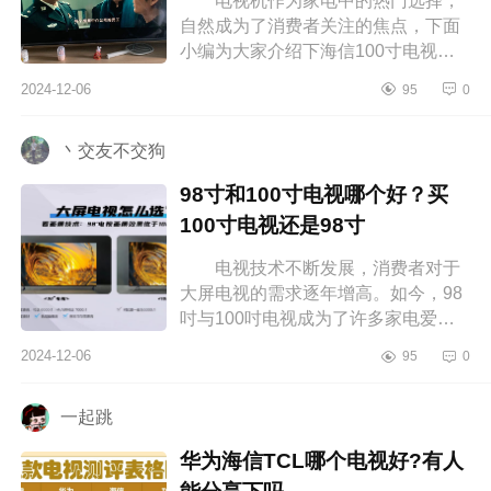
电视机作为家电中的热门选择，
自然成为了消费者关注的焦点，下面
小编为大家介绍下海信100寸电视哪
个型号好？海信100寸最建议买哪一
2024-12-06
95
0
款电视 海信100寸电视哪个型号
好 ...
丶交友不交狗
98寸和100寸电视哪个好？买
100寸电视还是98寸
电视技术不断发展，消费者对于
大屏电视的需求逐年增高。如今，98
吋与100吋电视成为了许多家电爱好
者的首选，下面小编为大家介绍下98
2024-12-06
95
0
寸和100寸电视哪个好？买100寸电视
还...
一起跳
华为海信TCL哪个电视好?有人