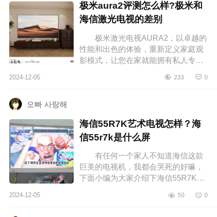
极米aura2评测怎么样?极米和
海信激光电视的差别
极米激光电视AURA2，以卓越的
性能和出色的体验，重新定义家庭观
影模式，让您在家就能拥有私人专属
的豪华影院。下面小编为大家介绍下
2024-12-05
233
0
极米aura2评测怎么样?极米和海信激
光...
오빠 사랑해
海信55R7K艺术电视怎样？海
信55r7k是什么屏
有任何一个家人不知道海信这款
巨美的电视机，我都会哭死的好嘛，
下面小编为大家介绍下海信55R7K艺
术电视怎样？海信55r7k是什么屏
2024-12-05
50
0
海信55R7K艺术电视怎样 海信艺
术...