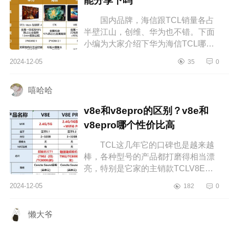
能分享下吗
国内品牌，海信跟TCL销量各占
半壁江山，创维、华为也不错。下面
小编为大家介绍下华为海信TCL哪个
电视好?有人能分享下吗 华为海信
2024-12-05
35
0
TCL哪个电视好 一直想要一台颜
值...
嘻哈哈
v8e和v8epro的区别？v8e和
v8epro哪个性价比高
TCL这几年它的口碑也是越来越
棒，各种型号的产品都打磨得相当漂
亮，特别是它家的主销款TCLV8E，
已经走进了万千家庭，成为了主流，
2024-12-05
182
0
下面小编为大家介绍下v8e和v8epro
的区...
懒大爷