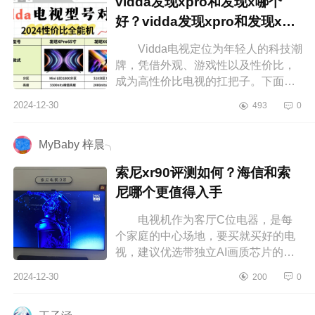
vidda发现xpro和发现x哪个
好？vidda发现xpro和发现x应
该如何选
Vidda电视定位为年轻人的科技潮
牌，凭借外观、游戏性以及性价比，
成为高性价比电视的扛把子。下面小
编为大家介绍下vidda发现xpro和发现
2024-12-30
493
0
x哪个好？vidda发现xpro和发现x应...
MyBaby 梓晨╮
索尼xr90评测如何？海信和索
尼哪个更值得入手
电视机作为客厅C位电器，是每
个家庭的中心场地，要买就买好的电
视，建议优选带独立AI画质芯片的电
视机，优良画质，还带有288Hz超高
2024-12-30
200
0
刷，响应速度快，能够一步做到清晰
不...