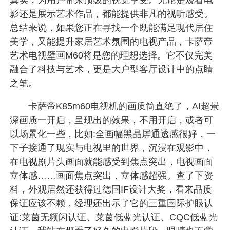
真实，为用户带来顶级的视觉享受。无论是观看电
影还是展示艺术作品，都能提供非凡的视听感受。
总结来说，如果您正在寻找一个既能满足现代居住
美学，又能提升家居艺术氛围的电视产品，卡萨帝
艺术电视壁画M60将是您的理想选择。它不仅完美
融合了科技与艺术，更是大户型客厅设计中的点睛
之笔。
卡萨帝K85m60电视机的画质简直绝了，AI超景
深画质一开启，呈现出的效果，不用开启，或者可
以场景化一些，比如:全画幅黑晶屏通透感很好，一
下子接通了现实与电视里的世界，沉浸在观影中，
在电视剧片头画面就能感受到焦点突出，电视画面
立体感……画面焦点突出，立体感超强。查了下资
料，外观居然还获得过德国IF设计大奖，看来品质
保证应该不赖，经理还出示了它的三重国际护眼认
证:莱茵无频闪认证、莱茵低蓝光认证、CQC低蓝光