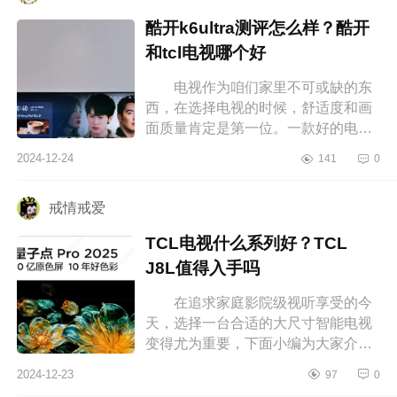
酷开k6ultra测评怎么样？酷开
和tcl电视哪个好
电视作为咱们家里不可或缺的东
西，在选择电视的时候，舒适度和画
面质量肯定是第一位。一款好的电视
不仅画面颜色标准，而且音质、性能
2024-12-24
141
0
都是杠杠的，酷开电视基本在同段
位...
戒情戒爱
TCL电视什么系列好？TCL
J8L值得入手吗
在追求家庭影院级视听享受的今
天，选择一台合适的大尺寸智能电视
变得尤为重要，下面小编为大家介绍
下TCL电视什么系列好？TCLJ8L值得
2024-12-23
97
0
入手吗 TCL电视什么系列好