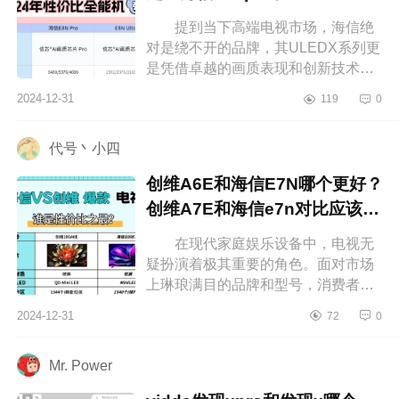
别
提到当下高端电视市场，海信绝
对是绕不开的品牌，其ULEDX系列更
是凭借卓越的画质表现和创新技术赢
得了不少消费者的青睐。下面小编为
2024-12-31
119
0
大家介绍下海信e8npro和e8nultra怎
么...
代号丶小四
创维A6E和海信E7N哪个更好？
创维A7E和海信e7n对比应该如
何选
在现代家庭娱乐设备中，电视无
疑扮演着极其重要的角色。面对市场
上琳琅满目的品牌和型号，消费者常
常难以抉择。下面小编为大家介绍下
2024-12-31
72
0
创维A6E和海信E7N哪个更好？创维
A7...
Mr. Power