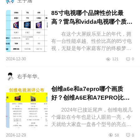
王子涵
85寸电视哪个品牌性价比最
高？雷鸟和vidda电视哪个质量
好
在这个大屏娱乐至上的年代，拥
有一台性能卓越、性价比高的85寸电
视，无疑是每个家庭客厅的终极梦
想。想象一下，周末和家人一起窝在
2024-12-30
121
0
沙发上，享受影院级别的视觉盛宴，
那...
右手年华。
创维a6e和a7epro哪个画质
好？创维A6E和A7EPRO比较
哪个好
2024年已接近尾声，创维电视几
个爆款在今年也是让人眼前一亮，今
天就给大家盘一盘各个型号的亮点，
下面小编为大家介绍下创维a6e和
2024-12-29
58
0
a7epro哪个画质好？创维A6E和