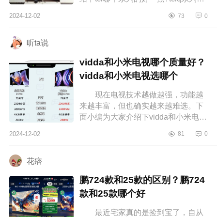
系列哪个好 tcl哪个系列的好一
2024-12-02
73
0
点 tclq系列和t系列哪个好 ...
听ta说
vidda和小米电视哪个质量好？
vidda和小米电视选哪个
现在电视技术越做越强，功能越
来越丰富，但也确实越来越难选。下
面小编为大家介绍下vidda和小米电视
哪个质量好？vidda和小米电视选哪
2024-12-02
81
0
个 vidda和小米电视哪个质量
好 ...
花痞
鹏724款和25款的区别？鹏724
款和25款哪个好
最近宅家真的是捡到宝了，自从