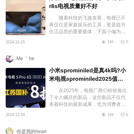
r8s电视质量好不好
随着科技的飞速发展，电视已不
再仅仅是家庭娱乐的工具，更是提升
生活品质的重要载体，下面小编为大
家介绍下康佳r8s电视值得入手吗?康
2024-12-25
195
0
佳r8s电视质量好不好 康佳r8s电...
Me ＇he
小米sprominiled是真4k吗?小
米电视sprominiled2025值得
入手吗
在2025年，电视厂商们纷纷推出
了令人瞩目的新品，这些新品不仅代
表着科技的最新成果，也为消费者带
来了更多的选择。下面小编为大家介
2024-12-24
199
0
绍下小米sprominiled是真4k吗?小米...
你是我的heart