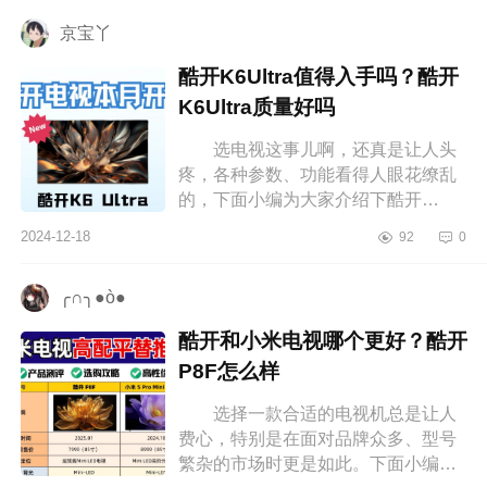
TC...
京宝丫
酷开K6Ultra值得入手吗？酷开
K6Ultra质量好吗
选电视这事儿啊，还真是让人头
疼，各种参数、功能看得人眼花缭乱
的，下面小编为大家介绍下酷开
K6Ultra值得入手吗？酷开K6Ultra质
2024-12-18
92
0
量好吗 酷开K6Ultra值得入手
吗 酷...
╭∩╮●ò●
酷开和小米电视哪个更好？酷开
P8F怎么样
选择一款合适的电视机总是让人
费心，特别是在面对品牌众多、型号
繁杂的市场时更是如此。下面小编为