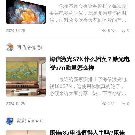
你是不是会有这种困扰？每次需
要买电视的时候，就是尤为烦恼的时
候，面对众多吹得天花乱坠般的产
品，一定是看的眼花缭乱，这就特别
2024-12-28
870
0
容易让人犯难，想着会不会还有更划
算...
凹凸瘠薄毛i
海信激光S7N什么档次？激光电
视s7n质量怎么样
最近给新家安排上了海信激光电
视100S7N，这使用体验真的绝了，
必须来给大家分享一波，下面小编为
大家介绍下海信激光S7N什么档次？
2024-12-25
188
0
激光电视s7n质量怎么样 海信激光
S7...
家家haohao
康佳r8s电视值得入手吗?康佳