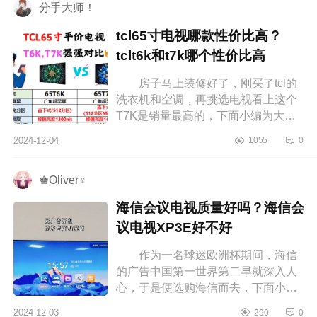
分手大师！
tcl65寸电视哪款性价比高？
tclt6k和t7k哪个性价比高
房子马上装修好了，刚买了tcl的
洗衣机和空调，再挑选电视看上这个
T7K是销量最高的，下面小编为大家
介绍下tcl65寸电视哪款性价比高？
2024-12-04
1055
0
tclt6k和t7k哪个性价比高 tcl65寸...
♚Oliver♀
海信会议电视质量好吗？海信会
议电视XP3E好不好
作为一名球迷欧洲杯期间，海信
的广告中国第一世界第二早就深入人
心，于是便选购海信而去，下面小编
为大家介绍下海信会议电视质量好
2024-12-03
290
0