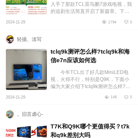
入手了那款TCL雷鸟鹏7游戏电视，我
的追剧生活简直开启了新篇章。下面
小编为大家介绍下鹏724款和25款的
2024-11-29
1794
0
区别？鹏724款和25款哪个好 鹏
72...
轻描、淡写
tclq9k测评怎么样?tclq9k和海
信e7n应该如何选
今年TCL出了好几款MiniLED电
视，火得不行，特别是Q9K，下面小
编为大家介绍下tclq9k测评怎么样?
tclq9k和海信e7n应该如何选
2024-11-29
146
0
tclq9k测评怎么样 电视看了差不多
一个月...
。旧言虐心-
T7K和Q9K哪个更值得买？t7k
和q9k差别大吗