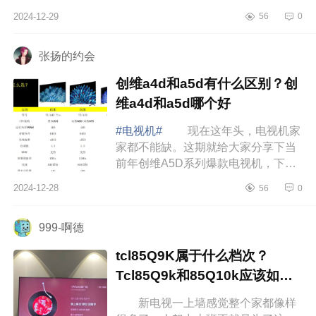
一会儿就酸涩难忍，效率低到谷底。
2024-12-29
56
0
但TCL会议电视一来哇哦，下...
张扬的约会
创维a4d和a5d有什么区别？创
维a4d和a5d哪个好
#电视机#
现在这年头，电视机家
家都不能缺。这期就给大家分享下当
前年创维A5D系列爆款电视机，下面
小编为大家介绍下创维a4d和a5d有什
2024-12-28
56
0
么区别？创维a4d和a5d哪个好 创
维a4d和a5...
999-啊德
tcl85Q9K属于什么档次？
Tcl85Q9k和85Q10k应该如何
选
新电视一上墙感觉整个家都像样