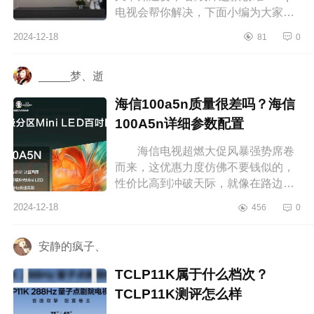
电视会帮你解决，下面小编为大家介
绍下创维100q7d电视值得买吗？创维
2024-12-18
81
0
100q7d是类纸屏吗 创维100q7...
_____梦、逝
海信100a5n质量很差吗？海信
100A5n详细参数配置
海信电视超燃大促风暴强势席卷
而来，这优惠力度仿佛不要钱似的，
性价比高到冲破天际，就像在路边捡
到了超级大宝藏，划算到飞起，下面
2024-12-18
456
0
小编为大家介绍下海信100a5n质量
很...
安静的疯子、
TCLP11K属于什么档次？
TCLP11K测评怎么样