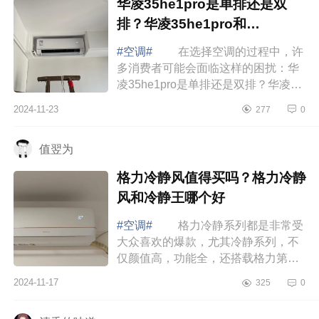
华凌35he1pro是单排还是双
排？华凌35he1pro和
n8he1pro区别
#空调#
在选择空调的过程中，许
多消费者可能会面临这样的困扰：华
凌35he1pro是单排还是双排？华凌
35he1pro和n8he1pro区别 华凌
2024-11-23
277
0
35he1pro和n8he1pro区别 华凌
35HE1Pro空调...
值翌为
格力冷静风值得买吗？格力冷静
风和冷静王哪个好
#空调#
格力冷静系列都是非常受
大众喜欢的爆款，尤其冷静系列，不
仅颜值高，功能全，还搭载格力第二
代冷酷外机，制冷制热效果快，噪音
2024-11-17
325
0
小所以你选哪个款，下面小编为大家
介绍下...