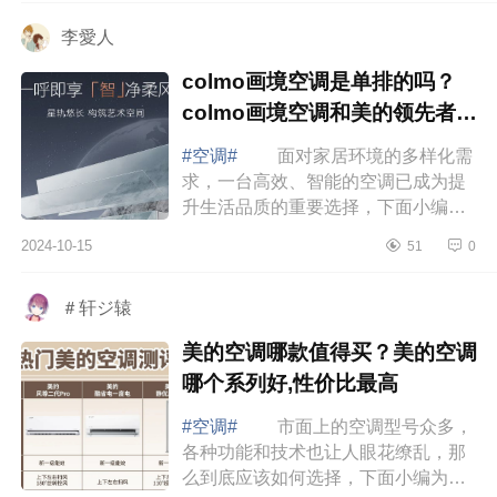
意。下面...
李愛人
colmo画境空调是单排的吗？
colmo画境空调和美的领先者哪
个好
#空调#
面对家居环境的多样化需
求，一台高效、智能的空调已成为提
升生活品质的重要选择，下面小编为
大家介绍下colmo画境空调是单排的
2024-10-15
51
0
吗？colmo画境空调和美的领先者哪
个好 ...
＃轩ジ辕
美的空调哪款值得买？美的空调
哪个系列好,性价比最高
#空调#
市面上的空调型号众多，
各种功能和技术也让人眼花缭乱，那
么到底应该如何选择，下面小编为大