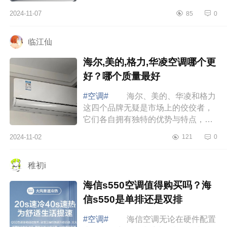
系列好？三菱电机空调真的好吗
2024-11-07
85
0
三菱电机空调哪个系列好 三菱电
机空调...
临江仙
海尔,美的,格力,华凌空调哪个更
好？哪个质量最好
#空调#
海尔、美的、华凌和格力
这四个品牌无疑是市场上的佼佼者，
它们各自拥有独特的优势与特点，满
足不同消费者的需求。下面小编为大
2024-11-02
121
0
家介绍下海尔,美的,格力,华凌空调哪
个更好...
稚初i
海信s550空调值得购买吗？海
信s550是单排还是双排
#空调#
海信空调无论在硬件配置