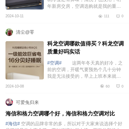
年新房交房，空调选购就是我的重中
之重，下面小编为大家介绍下卡萨帝
2024-10-11
111
0
星云空调质量怎么样？卡萨帝星云和
星悦哪...
清尘@零
科龙空调哪款值得买？科龙空调
质量好吗实话
#空调#
这两年冬天真的好冷，之
前的空调，开暖气要预热个几十分钟
我是无法接受的，早上上班本来就冷
的起不来，等空调把房间预热后上班
2024-10-08
60
0
也迟到了，还好遇到了科龙空调，下
面小编...
可爱兔归来
海信和格力空调哪个好，海信和格力空调对比
#海信#
空调的品牌非常的多，所以对于大家来说选择个好