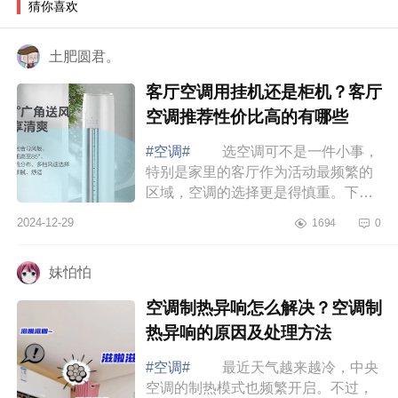
猜你喜欢
土肥圆君。
客厅空调用挂机还是柜机？客厅
空调推荐性价比高的有哪些
#空调#
选空调可不是一件小事，
特别是家里的客厅作为活动最频繁的
区域，空调的选择更是得慎重。下面
小编为大家介绍下客厅空调用挂机还
2024-12-29
1694
0
是柜机？客厅空调推荐性价比高的有
哪些 ...
妹怕怕
空调制热异响怎么解决？空调制
热异响的原因及处理方法
#空调#
最近天气越来越冷，中央
空调的制热模式也频繁开启。不过，