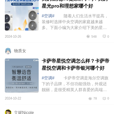
星光pro和理想家哪个好
#空调#
随着人们生活水平提高，
装修时选择中央空调的家庭越来越
多。下面小编为大家介绍下美的星光
pro是杂牌子吗？美的星光pro和理想
2024-10-26
548
0
家哪个好 美的星光pro是杂牌子
吗 美的...
物质女
卡萨帝星悦空调怎么样？卡萨帝
星悦空调和卡萨帝银河哪个好
#空调#
卡萨帝空调是海尔空调旗
下的子品牌，不但功能强劲，外观还
靓丽，是很受精英人群喜爱的高端空
调品牌。下面小编为大家介绍下卡萨
2024-10-22
78
0
帝星悦空调怎么样？卡萨帝星悦空调
和卡萨...
立妮Nicole