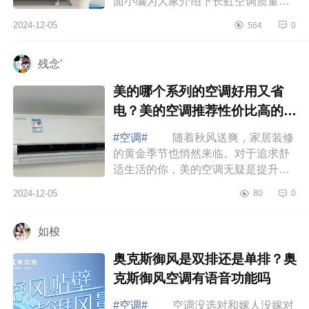
面小编为大家介绍下长虹空调质量好
不好？长虹Q7D空调是长虹高端机
2024-12-05
564
0
吗 长虹空调质量好不好 长虹
空调全无尘自...
残念’
美的哪个系列的空调好用又省
电？美的空调推荐性价比高的有
哪些
#空调#
随着秋风送爽，家居装修
的黄金季节也悄然来临。对于追求舒
适生活的你，美的空调无疑是提升家
居品质的不二之选，下面小编为大家
2024-12-05
80
0
介绍下美的哪个系列的空调好用又省
电？美...
如梭
奥克斯御风是双排还是单排？奥
克斯御风空调有语音功能吗
#空调#
空调没选对和嫁人没嫁对