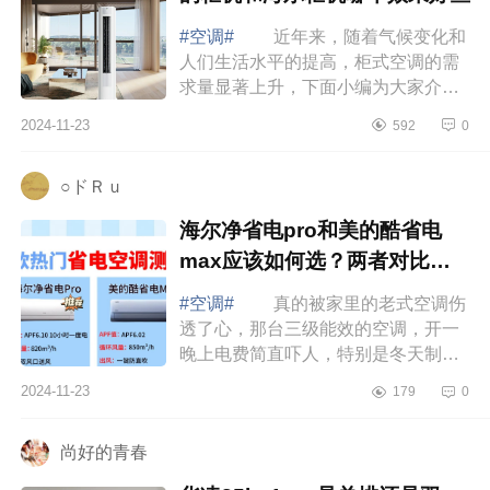
#空调#
近年来，随着气候变化和
人们生活水平的提高，柜式空调的需
求量显著上升，下面小编为大家介绍
下柜机空调哪个牌子好又省电？美的
2024-11-23
592
0
柜机和海尔柜机哪个效果好些 柜
机空调...
○ドＲｕ
海尔净省电pro和美的酷省电
max应该如何选？两者对比哪
款好
#空调#
真的被家里的老式空调伤
透了心，那台三级能效的空调，开一
晚上电费简直吓人，特别是冬天制热
的时候，感觉电费在“燃烧”。咱就是说
2024-11-23
179
0
有了被这老式空调“背刺”的经历，我...
尚好的青春