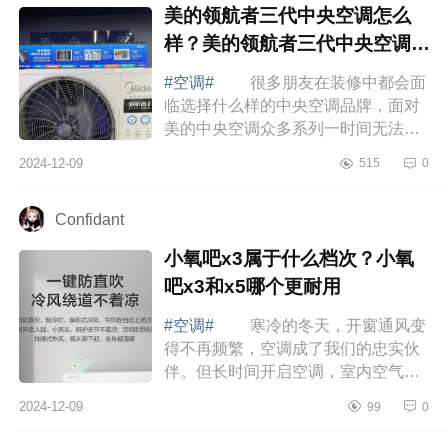
美的领航者三代中央空调怎么
样？美的领航者三代中央空调的
优缺点
#空调#
很多朋友在装修中都会面
临选择什么样的中央空调品牌，面对
美的中央空调众多系列一时间无法选
择，不知道那款好，下面小编为大家
2024-12-09
515
0
介绍下美的领航者三代中央空调怎么
样？美...
Confidant
小氧吧x3属于什么档次？小氧
吧x3和x5哪个更耐用
#空调#
寒冷的冬天，开窗通风变
得不再频繁，空调成了我们的忠实伙
伴。但长时间开启空调，室内空气不
流通，干燥感随之而来，让人感到不
2024-12-09
99
0
适。下面小编为大家介绍下小氧吧x3
属于什...