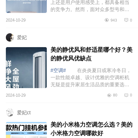
上还是用户使用感受上，都具备相当
的竞争力。然而，面对众多型号和功
能，各种新技术的选择，多数消费者
2024-10-29
943
0
不免感到难以抉择。下面小编为大家
介绍下...
爱妃
美的静优风和舒适星哪个好？美
的静优风优缺点
#空调#
在炎炎夏日或寒冷冬日，
一款性能卓越、设计优雅的空调柜机
无疑是提升家居生活品质的重要选
择。下面小编为大家介绍下美的静优
2024-10-29
80
0
风和舒适星哪个好？美的静优风优缺
点 美...
爱妃ct
美的小米格力空调怎么选？美的
小米格力空调哪款好