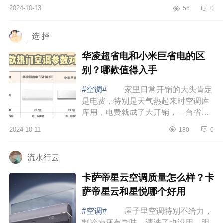
家介绍下美的空调哪款值得买？美的
2024-10-13
56
0
空调哪个系列好,性价比最高 美的
空调哪...
_选 择
华凌超省电和小米巨省电的区
别？哪款值得入手
#空调#
家里日常开销的大头肯定
是电费，特别是天气热起来时空调库
库用，电费就成了大开销，一台省电
性能又好的空调绝对能帮你省下一大
2024-10-11
180
0
笔电费，下面小编为大家介绍下华凌
超省电...
流水行云
卡萨帝星云空调质量怎么样？卡
萨帝星云和星悦哪个好用
#空调#
屋子里空调特别不给力，
制冷慢还有异味，清洗了也没用，明