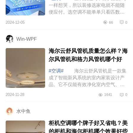
一样想哭，所以装修选家电就不能随
便应付。选空调不能单单只看匹数，
制冷制热效率才最靠谱，下面小编为
2024-12-05
66
0
大家介绍下奥克斯御风是双排还是单
排？奥...
Win-WPF
海尔云舒风管机质量怎么样？海
尔风管机和格力风管机哪个好
#空调#
海尔云舒风管机是一款集
成了智能新风系统的室内家装设计产
品。它不仅能有效净化室内空气、通
风换气，还能根据不同场景自动调
2024-11-28
1641
0
节，满足您对室内空气质量的高要
求，让您享...
水中鱼
柜机空调哪个牌子好又省电？美
的柜机和海尔柜机哪个效果好些