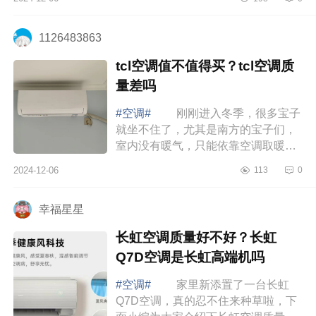
空调哪个系列好,性价比最高 过年
最值...
1126483863
tcl空调值不值得买？tcl空调质
量差吗
#空调#
刚刚进入冬季，很多宝子
就坐不住了，尤其是南方的宝子们，
室内没有暖气，只能依靠空调取暖。
下面小编为大家介绍下tcl空调值不值
2024-12-06
113
0
得买？tcl空调质量差吗 tcl空调值
不值...
幸福星星
长虹空调质量好不好？长虹
Q7D空调是长虹高端机吗
#空调#
家里新添置了一台长虹
Q7D空调，真的忍不住来种草啦，下