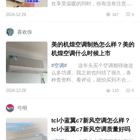
在享受温暖的同时，你有没有注意到
空调发出的各种声音呢？今天,就给大
2024-12-29
347
0
家揭秘空调制热异响背后的真相
空调制...
喜欢你
美的机煌空调制热怎么样？美的
机煌空调什么时候上市
#空调#
这年头买个空调都得做这
么多功课。我之前也纠结了很久，各
种查资料、看评论，就怕买到不合适
的。后来发现，其实只要抓住几个关
2024-12-28
120
0
键点，选空调也没那么难啦，下面小
编为大...
弓明
tcl小蓝翼c7新风空调怎么样？
tcl小蓝翼c7新风空调质量好吗