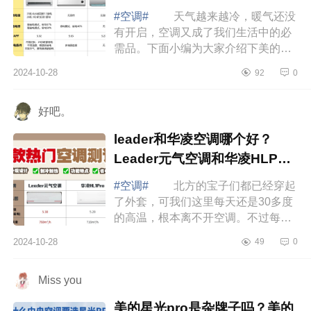
#空调#
天气越来越冷，暖气还没
有开启，空调又成了我们生活中的必
需品。下面小编为大家介绍下美的小
米格力空调怎么选？美的小米格力空
2024-10-28
92
0
调哪款好 美的小米格力空调怎么
选 ...
好吧。
leader和华凌空调哪个好？
Leader元气空调和华凌HLP空
调哪款值得入手
#空调#
北方的宝子们都已经穿起
了外套，可我们这里每天还是30多度
的高温，根本离不开空调。不过每天
吹空调，头昏脑胀，肩膀疼也挺让人
2024-10-28
49
0
难受的，下面小编为大家介绍下
leader和华...
Miss you
美的星光pro是杂牌子吗？美的