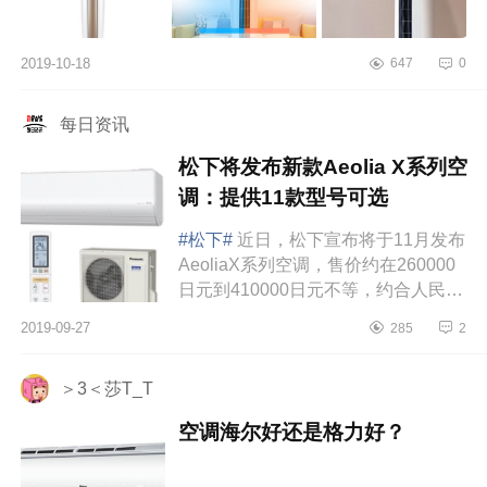
2019-10-18
647
0
每日资讯
松下将发布新款Aeolia X系列空
调：提供11款型号可选
#松下#
近日，松下宣布将于11月发布
AeoliaX系列空调，售价约在260000
日元到410000日元不等，约合人民币
17211元到27140元，将在空调内部填
2019-09-27
285
2
充高浓度的Nanoe-X，并新增了内部
清洁功能...
＞3＜莎T_T
空调海尔好还是格力好？