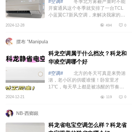
#空调#
冬季北方雾霾严重时不能
开窗通风这个冬季就安排了一台TCL
小蓝翼C7新风空调，来解决我家的客
厅的温度和空气焕新问题。下面小编
2024-12-28
494
0
为大家介绍下tcl小蓝翼c7新风空调怎
么样？...
摆布 °Manipula
科龙空调属于什么档次？科龙和
华凌空调哪个好
#空调#
北方的冬天可真是来势汹
汹，老小区的供暖谁懂！卧室里才
17℃，每天早上都是被冻醒的节奏，
整个冬天全得靠空调来加持温度，下
2024-12-21
119
0
面小编为大家介绍下科龙空调属于什
么档次？...
NB-西鄉銀
科龙省电宝空调怎么样？科龙省