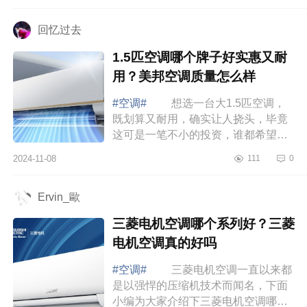
为大家...
回忆过去
1.5匹空调哪个牌子好实惠又耐
用？美邦空调质量怎么样
#空调#
想选一台大1.5匹空调，
既划算又耐用，确实让人挠头，毕竟
这可是一笔不小的投资，谁都希望能
买到性价比高的好产品。下面小编为
2024-11-08
111
0
大家介绍下1.5匹空调哪个牌子好实惠
又耐用...
Ervin_歐
三菱电机空调哪个系列好？三菱
电机空调真的好吗
#空调#
三菱电机空调一直以来都
是以强悍的压缩机技术而闻名，下面
小编为大家介绍下三菱电机空调哪个