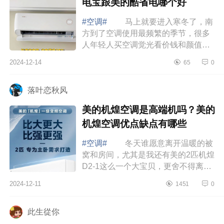
电宝跟美的酷省电哪个好
#空调#
马上就要进入寒冬了，南
方到了空调使用最频繁的季节，很多
人年轻人买空调觉光看价钱和颜值，
却忽略了能效问题，家有俩娃的我，
2024-12-14
65
0
过日子怎能不精打细算，如果空调不
节能，...
落叶恋秋风
美的机煌空调是高端机吗？美的
机煌空调优点缺点有哪些
#空调#
冬天谁愿意离开温暖的被
窝和房间，尤其是我还有美的2匹机煌
D2-1这么一个大宝贝，更舍不得离开
了，下面小编为大家介绍下美的机煌
2024-12-11
1451
0
空调是高端机吗？美的机煌空调优点
缺点有...
此生從你