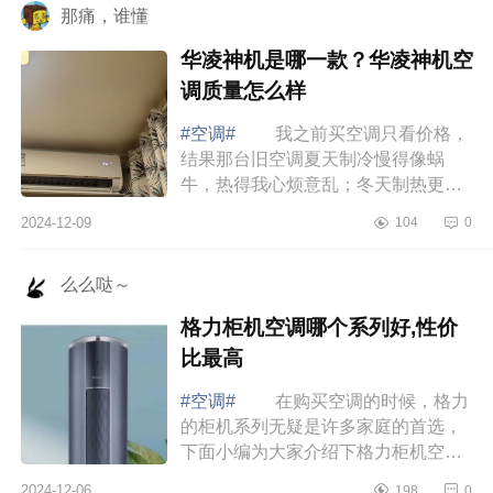
那痛，谁懂
华凌神机是哪一款？华凌神机空
调质量怎么样
#空调#
我之前买空调只看价格，
结果那台旧空调夏天制冷慢得像蜗
牛，热得我心烦意乱；冬天制热更是
形同虚设，屋里冷得像冰窖。每个月
2024-12-09
104
0
电费还高得吓人，简直就是“电老虎”。
直到...
么么哒～
格力柜机空调哪个系列好,性价
比最高
#空调#
在购买空调的时候，格力
的柜机系列无疑是许多家庭的首选，
下面小编为大家介绍下格力柜机空调
哪个系列好,性价比最高 格力柜机
2024-12-06
198
0