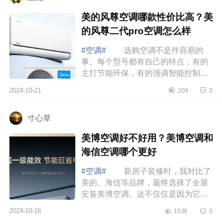
美的风尊空调哪款性价比高？美
的风尊二代pro空调怎么样
#空调#
选购空调不是件容易的
事。每个型号都有自己的特点，有的
主打节能环保，有的强调智能控制，
还有的注重静音舒适。作为消费者，
2024-10-21
209
0
我们当然希望能买到既实惠又好用的
产品。下...
寸心草
美博空调好不好用？美博空调和
海信空调哪个更好
#空调#
新房子装修时，我对比了
美的、海信等品牌，最终选择了全屋
安装美博空调。这不仅仅是因为它的
价格适中，更重要的是它的质量、节
2024-10-16
1538
0
能效果以及外观设计都让我非常满